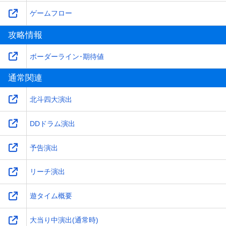
ゲームフロー
攻略情報
ボーダーライン･期待値
通常関連
北斗四大演出
DDドラム演出
予告演出
リーチ演出
遊タイム概要
大当り中演出(通常時)