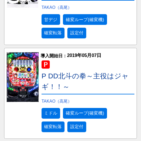
TAKAO（高尾）
甘デジ
確変ループ(確変機)
確変転落
設定付
2019年05月07日
導入開始日：
P DD北斗の拳～主役はジャ
ギ！！～
TAKAO（高尾）
ミドル
確変ループ(確変機)
確変転落
設定付