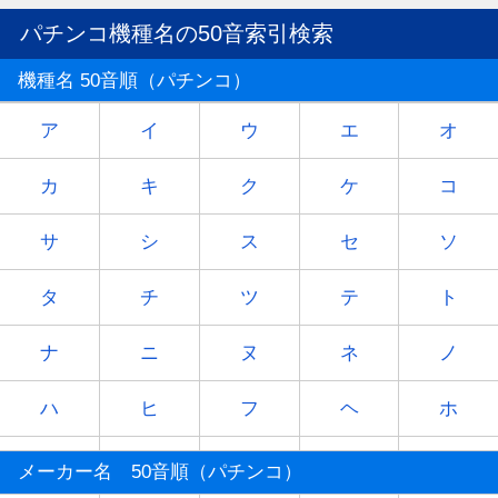
パチンコ機種名の50音索引検索
機種名 50音順（パチンコ）
ア
イ
ウ
エ
オ
カ
キ
ク
ケ
コ
サ
シ
ス
セ
ソ
タ
チ
ツ
テ
ト
ナ
ニ
ヌ
ネ
ノ
ハ
ヒ
フ
ヘ
ホ
マ
ミ
ム
メ
モ
メーカー名 50音順（パチンコ）