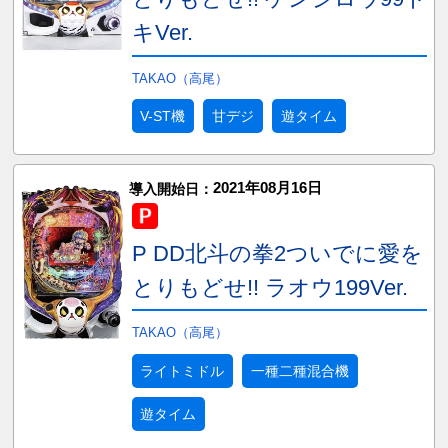
キVer.
TAKAO（高尾）
V-ST機
甘デジ
遊タイム
2021年08月16日
導入開始日：
P DD北斗の拳2ついでに愛を
とりもどせ!! ラオウ199Ver.
TAKAO（高尾）
ライトミドル
一種二種混合機
遊タイム