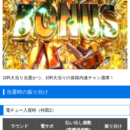
10R大当り当選かつ、10R大当りの保留内連チャン濃厚！
当選時の振り分け
電チュー入賞時（特図2）
払い出し個数
ラウンド
電サポ
振り分け
(実獲得個数)