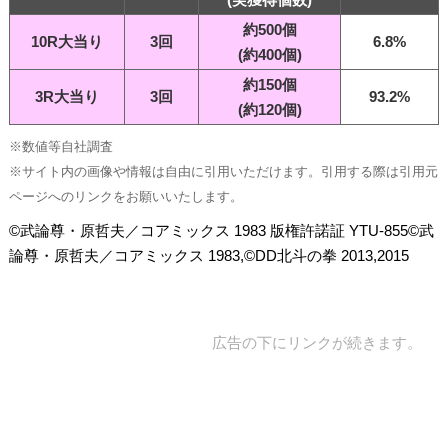
約500個
10R大当り
3回
6.8%
(約400個)
約150個
3R大当り
3回
93.2%
(約120個)
※数値等自社調査
※サイト内の画像や情報は自由に引用いただけます。引用する際は引用元
ページへのリンクをお願いいたします。
©武論尊・原哲夫／コアミックス 1983 版権許諾証 YTU-855©武
論尊・原哲夫／コアミックス 1983,©DD北斗の拳 2013,2015
広告の下にリンクが続きます。