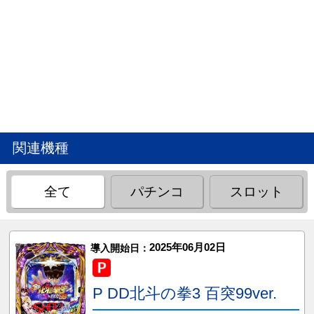
関連機種
全て
パチンコ
スロット
2025年06月02日
導入開始日：
P DD北斗の拳3 百突99ver.