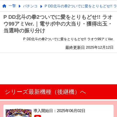
一撃
パチンコ
P DD北斗の拳2ついでに愛をとりもどせ!! ラオ
P DD北斗の拳2ついでに愛をとりもどせ!! ラオ
ウ99アミVer.｜電サポ中の大当り・獲得出玉・
当選時の振り分け
P DD北斗の拳2ついでに愛をとりもどせ!! ラオウ99アミVer.
最終更新日
2025年12月12日
シリーズ最新機種（後継機）へ
導入開始日：
2025年06月02日