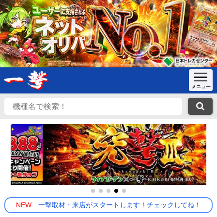
NEW
一撃取材・来店がスタートします！チェックしてね！