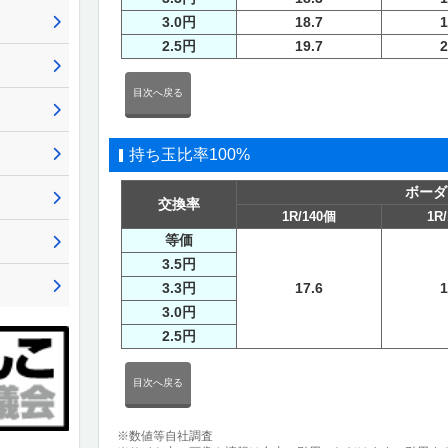
3.0円
18.7
1
2.5円
19.7
2
目次へ戻る
持ち玉比率100%
ボーダ
交換率
1R/140個
1R
等価
3.5円
3.3円
17.6
1
3.0円
2.5円
目次へ戻る
※数値等自社調査