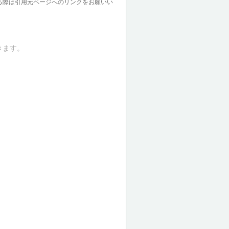
る際は引用元ページへのリンクをお願いい
きます。