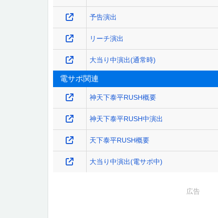
予告演出
リーチ演出
大当り中演出(通常時)
電サポ関連
神天下泰平RUSH概要
神天下泰平RUSH中演出
天下泰平RUSH概要
大当り中演出(電サポ中)
広告