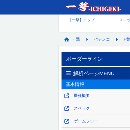
【一撃】トップ
スロ
一撃
パチンコ
P
ボーダーライン
解析ページMENU
基本情報
機種概要
スペック
ゲームフロー