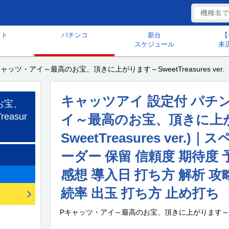
ット
パチンコ
新台
【
スケジュール
来
ャッツ・アイ～最高のお宝、頂きに上がります～SweetTreasures ver.
キャッツアイ 設定付 パチ
お宝、
easur
イ～最高のお宝、頂きに上
SweetTreasures ver.
ーダー 保留 信頼度 期待度 
感想 導入日 打ち方 解析 攻
続率 出玉 打ち方 止め打ち
Pキャッツ・アイ～最高のお宝、頂きに上がります～SweetT