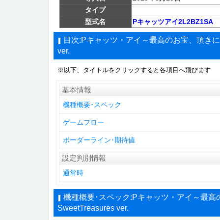
タイプ
型式名
Pキャッツアイ2L2BZ1SA
目次:Pキャッツ・アイ～最高のお宝、頂きに上がり
ver.
※以下、タイトルをクリックすると各項目へ飛びます
基本情報
機種概要･スペック
ゲームフロー
ボーダーライン･期待値
設定判別情報
通常時
機種概要･スペック:Pキャッツ・アイ～最
SweetTreasures ver.