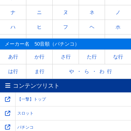
ナ
ニ
ヌ
ネ
ノ
ハ
ヒ
フ
ヘ
ホ
マ
ミ
ム
メ
モ
メーカー名 50音順（パチンコ）
ヤ
-
ユ
-
ヨ
あ行
か行
さ行
た行
な行
ラ
リ
ル
レ
ロ
は行
ま行
や・ら・わ行
コンテンツリスト
ワ
-
-
-
-
【一撃】トップ
スロット
パチンコ