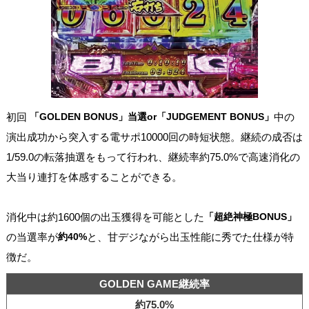
初回
「GOLDEN BONUS」当選or「JUDGEMENT BONUS」
中の
演出成功から突入する電サポ10000回の時短状態。継続の成否は
1/59.0の転落抽選をもって行われ、継続率約75.0%で高速消化の
大当り連打を体感することができる。
消化中は約1600個の出玉獲得を可能とした
「超絶神極BONUS」
の当選率が
約40%
と、甘デジながら出玉性能に秀でた仕様が特
徴だ。
GOLDEN GAME継続率
約75.0%