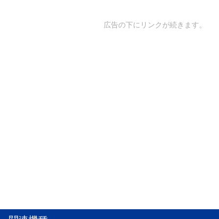
広告の下にリンクが続きます。