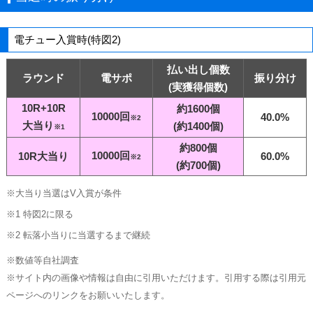
電チュー入賞時(特図2)
払い出し個数
ラウンド
電サポ
振り分け
(実獲得個数)
10R+10R
約1600個
10000回
40.0%
※2
大当り
(約1400個)
※1
約800個
10000回
10R大当り
60.0%
※2
(約700個)
※大当り当選はV入賞が条件
※1 特図2に限る
※2 転落小当りに当選するまで継続
※数値等自社調査
※サイト内の画像や情報は自由に引用いただけます。引用する際は引用元
ページへのリンクをお願いいたします。