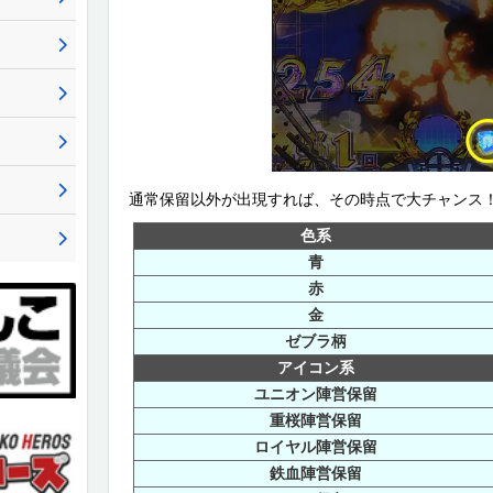
通常保留以外が出現すれば、その時点で大チャンス
色系
青
赤
金
ゼブラ柄
アイコン系
ユニオン陣営保留
重桜陣営保留
ロイヤル陣営保留
鉄血陣営保留