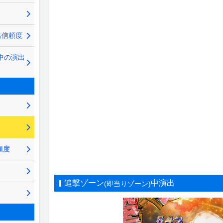
出信頼度
中の演出
頼度
追撃ゾーン
中演出
(即当りゾーン)