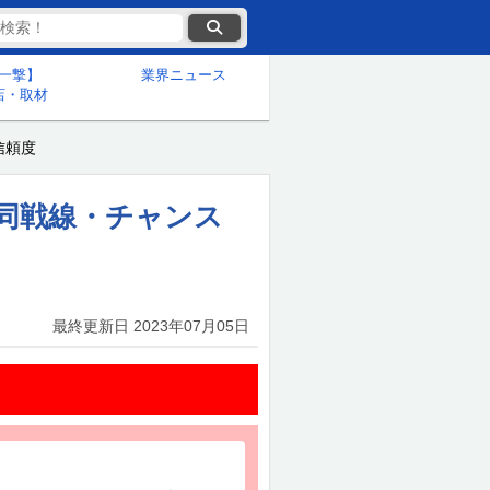
一撃】
業界ニュース
店・取材
信頼度
共同戦線・チャンス
最終更新日
2023年07月05日