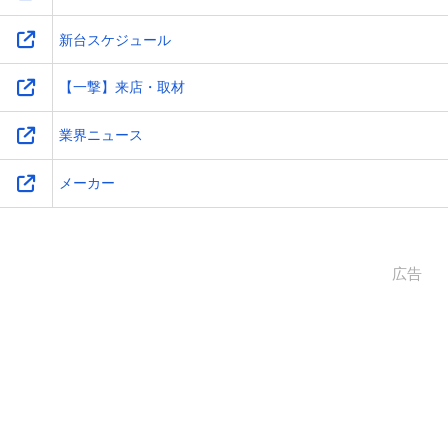
新台スケジュール
【一撃】来店・取材
業界ニュース
メーカー
広告