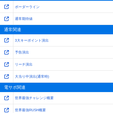
ボーダーライン
通常期待値
通常関連
3大キーポイント演出
予告演出
リーチ演出
大当り中演出(通常時)
電サポ関連
世界最強チャレンジ概要
世界最強RUSH概要