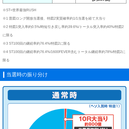
※ST=世界最強RUSH
※1 普図ロング開放当選後、特図2実質確率約1/1当選を経て大当り
※2 特図1突入率約0.5%/時短引き戻し率約39.6%/トータル突入率約40%/特図2
に限る
※3 ST100回の継続率約76.4%/特図2に限る
※4 ST100回の継続率約76.4%/1600FEVER含むトータル継続率約78%/特図2に
限る
当選時の振り分け