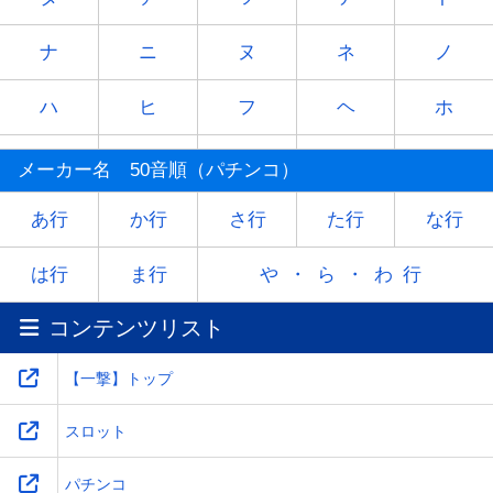
ナ
ニ
ヌ
ネ
ノ
ハ
ヒ
フ
ヘ
ホ
マ
ミ
ム
メ
モ
メーカー名 50音順（パチンコ）
ヤ
-
ユ
-
ヨ
あ行
か行
さ行
た行
な行
ラ
リ
ル
レ
ロ
は行
ま行
や・ら・わ行
コンテンツリスト
ワ
-
-
-
-
【一撃】トップ
スロット
パチンコ