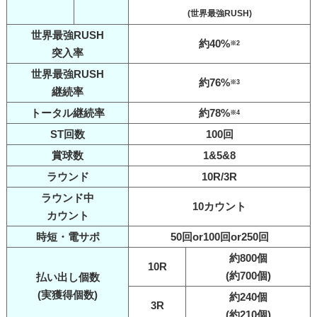
(世界最強RUSH)
世界最強RUSH
約40%
※2
突入率
世界最強RUSH
約76%
※3
継続率
トータル継続率
約78%
※4
ST回数
100回
賞球数
1&5&8
ラウンド
10R/3R
ラウンド中
10カウント
カウント
時短・電サポ
50回or100回or250回
約800個
10R
(約700個)
払い出し個数
(実獲得個数)
約240個
3R
(約210個)