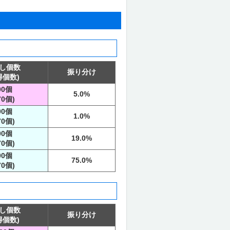
し個数
振り分け
得個数)
00個
5.0%
70個)
00個
1.0%
70個)
00個
19.0%
70個)
00個
75.0%
70個)
し個数
振り分け
得個数)