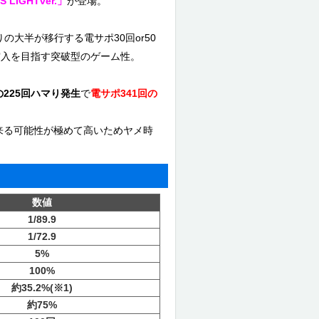
LIGHTver.」
が登場。
りの大半が移行する電サポ30回or50
突入を目指す突破型のゲーム性。
225回ハマり発生
で
電サポ341回の
来る可能性が極めて高いためヤメ時
数値
1/89.9
1/72.9
5%
100%
約35.2%(※1)
約75%