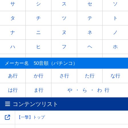
サ
シ
ス
セ
ソ
タ
チ
ツ
テ
ト
ナ
ニ
ヌ
ネ
ノ
ハ
ヒ
フ
ヘ
ホ
マ
ミ
ム
メ
モ
メーカー名 50音順（パチンコ）
ヤ
-
ユ
-
ヨ
あ行
か行
さ行
た行
な行
ラ
リ
ル
レ
ロ
は行
ま行
や・ら・わ行
コンテンツリスト
ワ
-
-
-
-
【一撃】トップ