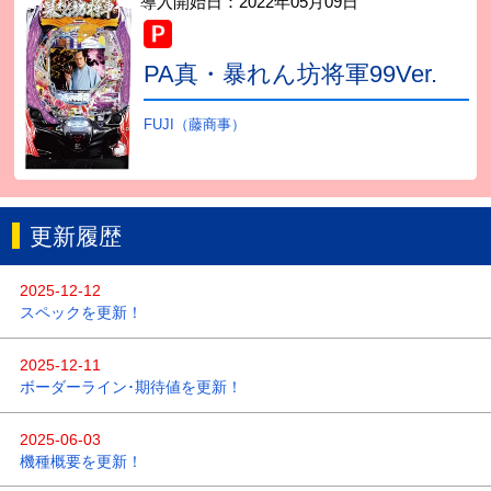
導入開始日：
2022年05月09日
PA真・暴れん坊将軍99Ver.
FUJI（藤商事）
更新履歴
2025-12-12
スペックを更新！
2025-12-11
ボーダーライン･期待値を更新！
2025-06-03
機種概要を更新！