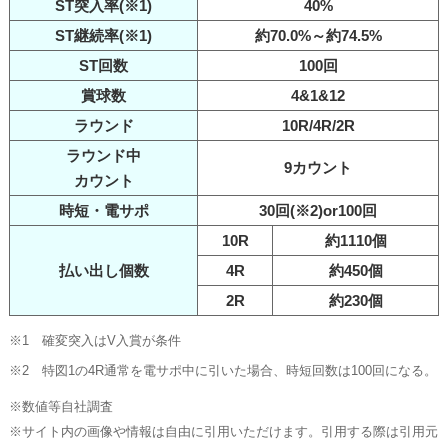
ST突入率(※1)
40%
ST継続率(※1)
約70.0%～約74.5%
ST回数
100回
賞球数
4&1&12
ラウンド
10R/4R/2R
ラウンド中
9カウント
カウント
時短・電サポ
30回(※2)or100回
10R
約1110個
払い出し個数
4R
約450個
2R
約230個
※1 確変突入はV入賞が条件
※2 特図1の4R通常を電サポ中に引いた場合、時短回数は100回になる。
※数値等自社調査
※サイト内の画像や情報は自由に引用いただけます。引用する際は引用元