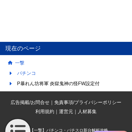
現在のページ
一撃
パチンコ
P暴れん坊将軍 炎獄鬼神の怪FW設定付
広告掲載/お問合せ
｜
免責事項/プライバシーポリシー
利用規約
｜
運営元
｜
人材募集
(C)【一撃】パチンコ・パチスロ新台解析攻略