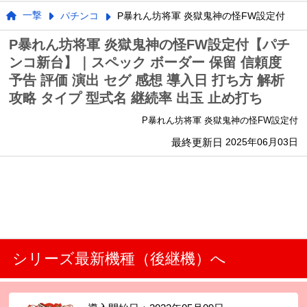
一撃
パチンコ
P暴れん坊将軍 炎獄鬼神の怪FW設定付
P暴れん坊将軍 炎獄鬼神の怪FW設定付【パチ
ンコ新台】｜スペック ボーダー 保留 信頼度
予告 評価 演出 セグ 感想 導入日 打ち方 解析
攻略 タイプ 型式名 継続率 出玉 止め打ち
P暴れん坊将軍 炎獄鬼神の怪FW設定付
最終更新日
2025年06月03日
シリーズ最新機種（後継機）へ