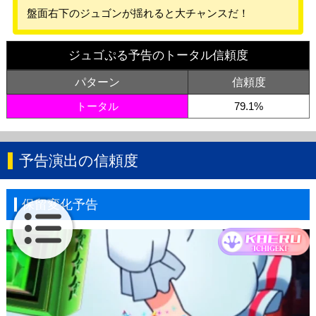
う。
オペラ座の怪人のトータル信頼度
パターン
信頼度
トータル
78.2%
ジュゴぷる予告