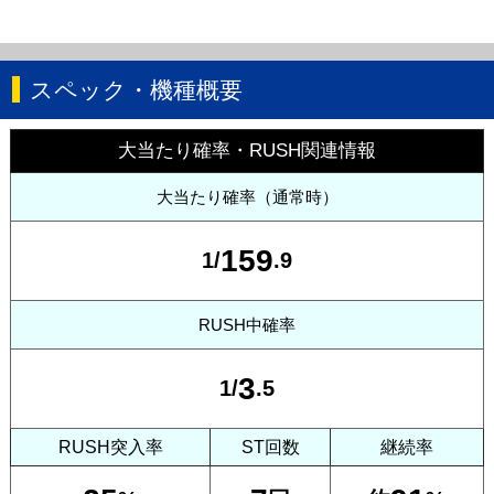
スペック・機種概要
大当たり確率・RUSH関連情報
大当たり確率（通常時）
159
1/
.9
RUSH中確率
3
1/
.5
RUSH突入率
ST回数
継続率