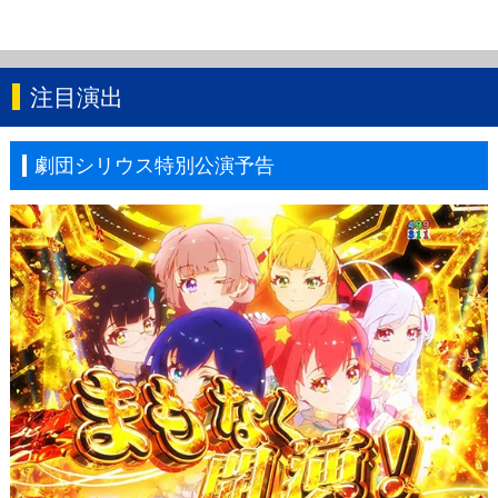
注目演出
劇団シリウス特別公演予告