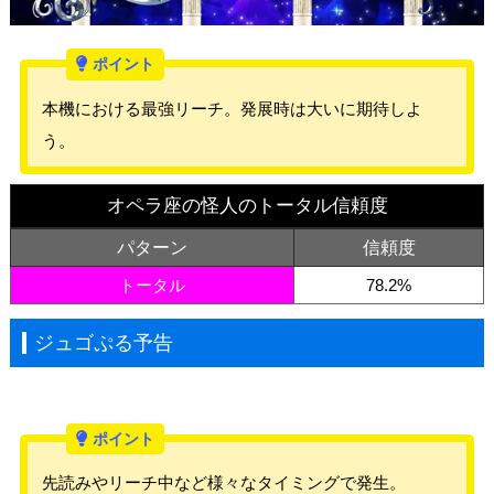
本機における最強リーチ。発展時は大いに期待しよ