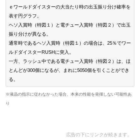
ｅワールドダイスターの大当たり時の出玉振り分け確率を
表す円グラフ。
ヘソ入賞時（特図１）と電チュー入賞時（特図２）で出玉
振り分けが異なる。
通常時であるヘソ入賞時（特図１）の場合は、25％でワー
ルドダイスターRUSHに突入。
一方、ラッシュ中である電チュー入賞時（特図２）は、ほ
とんどが300個になるが、まれに5050個を引くことができ
る。
※液晶の指示に従わなかった場合、本来の性能を発揮しない可能性あ
り
広告の下にリンクが続きます。