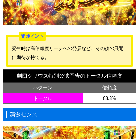
発生時は高信頼度リーチへの発展など、その後の展開
に期待が持てる。
劇団シリウス特別公演予告のトータル信頼度
パターン
信頼度
トータル
88.3%
演激センス