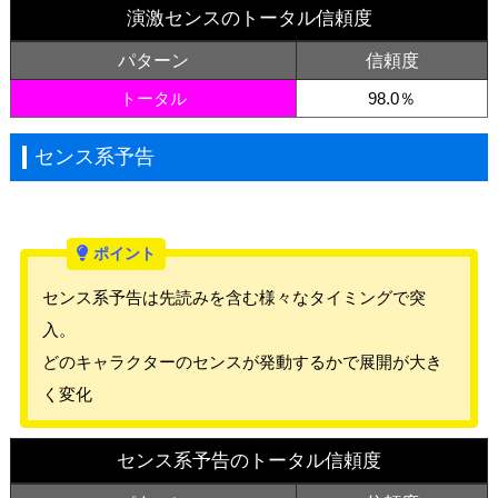
演激センスのトータル信頼度
パターン
信頼度
トータル
98.0％
センス系予告