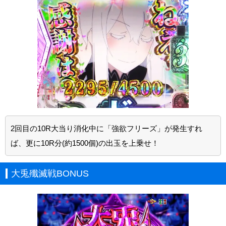
2回目の10R大当り消化中に「強欲フリーズ」が発生すれ
ば、更に10R分(約1500個)の出玉を上乗せ！
大兎殲滅戦BONUS