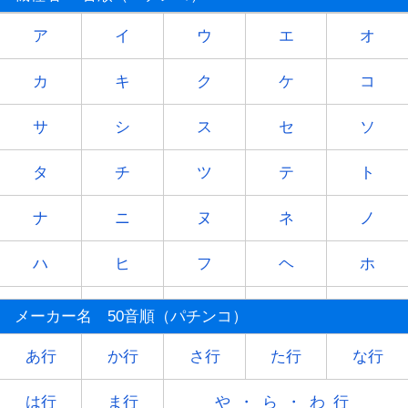
ア
イ
ウ
エ
オ
カ
キ
ク
ケ
コ
サ
シ
ス
セ
ソ
タ
チ
ツ
テ
ト
ナ
ニ
ヌ
ネ
ノ
ハ
ヒ
フ
ヘ
ホ
マ
ミ
ム
メ
モ
メーカー名 50音順（パチンコ）
ヤ
-
ユ
-
ヨ
あ行
か行
さ行
た行
な行
ラ
リ
ル
レ
ロ
は行
ま行
や・ら・わ行