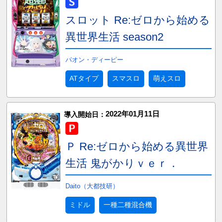
スロット Re:ゼロから始める
異世界生活 season2
パオン・ディーピー
ATタイプ
スマスロ
萌えスロ
2022年01月11日
導入開始日：
Ｐ Re:ゼロから始める異世界
生活 鬼がかりｖｅｒ．
Daito（大都技研）
ミドル
一種二種混合機