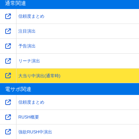
通常関連
信頼度まとめ
注目演出
予告演出
リーチ演出
大当り中演出(通常時)
電サポ関連
信頼度まとめ
RUSH概要
強欲RUSH中演出