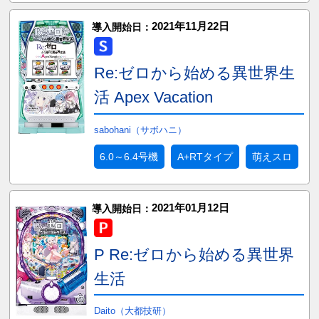
2021年11月22日
導入開始日：
Re:ゼロから始める異世界生
活 Apex Vacation
sabohani（サボハニ）
6.0～6.4号機
A+RTタイプ
萌えスロ
2021年01月12日
導入開始日：
P Re:ゼロから始める異世界
生活
Daito（大都技研）