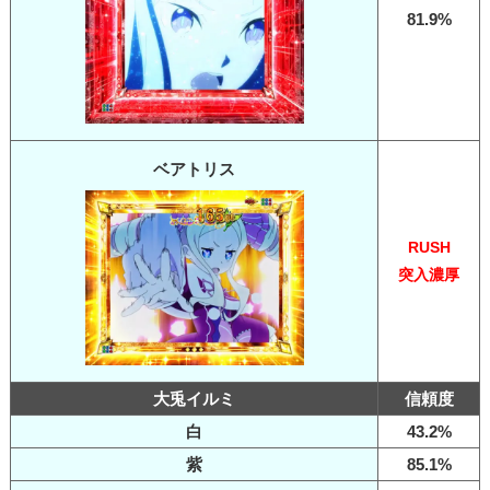
81.9%
ベアトリス
RUSH
突入濃厚
大兎イルミ
信頼度
白
43.2%
紫
85.1%