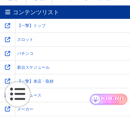
コンテンツリスト
ワ
-
-
-
-
【一撃】トップ
スロット
パチンコ
新台スケジュール
【一撃】来店・取材
業界ニュース
メーカー