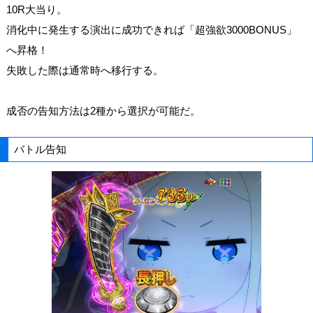
10R大当り。
消化中に発生する演出に成功できれば「超強欲3000BONUS」
へ昇格！
失敗した際は通常時へ移行する。
成否の告知方法は2種から選択が可能だ。
バトル告知