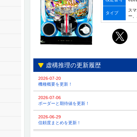
スマ
タイプ
ー、
虚構推理の更新履歴
2026-07-20
機種概要を更新！
2026-07-06
ボーダーと期待値を更新！
2026-06-29
信頼度まとめを更新！
2026-06-29