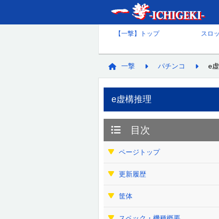
【一撃】トップ
スロ
一撃
パチンコ
e
e虚構推理
目次
ページトップ
更新履歴
筐体
スペック・機種概要