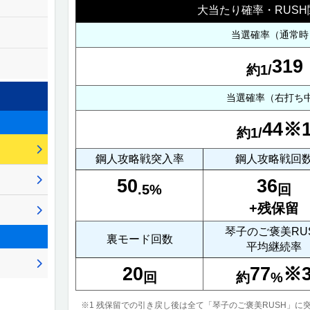
大当たり確率・RUS
り
当選確率（通常時
319
約1/
当選確率（右打ち
44
※
約1/
鋼人攻略戦突入率
鋼人攻略戦回
50
36
.5%
回
+残保留
琴子のご褒美RU
裏モード回数
平均継続率
20
77
※
回
約
%
※1 残保留での引き戻し後は全て「琴子のご褒美RUSH」に