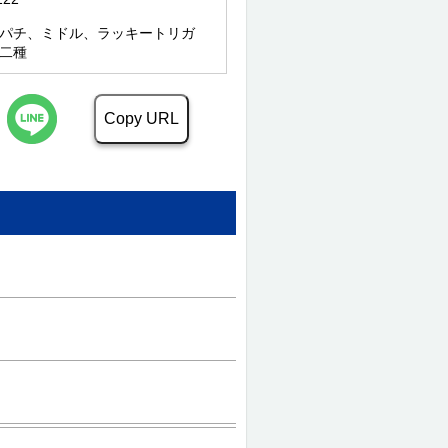
パチ、ミドル、ラッキートリガ
二種
Copy URL