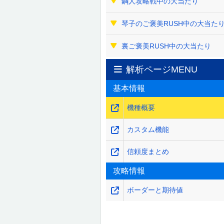
鋼人攻略戦中の大当たり
琴子のご褒美RUSH中の大当た
裏ご褒美RUSH中の大当たり
解析ページMENU
基本情報
機種概要
カスタム機能
信頼度まとめ
攻略情報
ボーダーと期待値