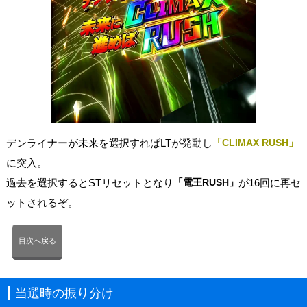
デンライナーが未来を選択すればLTが発動し
「CLIMAX RUSH」
に突入。
過去を選択するとSTリセットとなり
「電王RUSH」
が16回に再セ
ットされるぞ。
目次へ戻る
当選時の振り分け