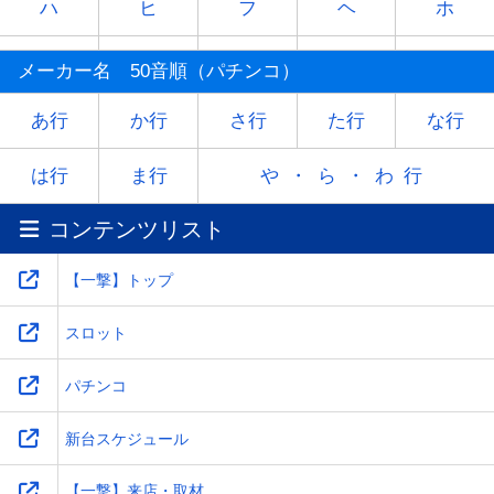
ハ
ヒ
フ
ヘ
ホ
マ
ミ
ム
メ
モ
メーカー名 50音順（パチンコ）
ヤ
-
ユ
-
ヨ
あ行
か行
さ行
た行
な行
ラ
リ
ル
レ
ロ
は行
ま行
や・ら・わ行
コンテンツリスト
ワ
-
-
-
-
【一撃】トップ
スロット
パチンコ
新台スケジュール
【一撃】来店・取材