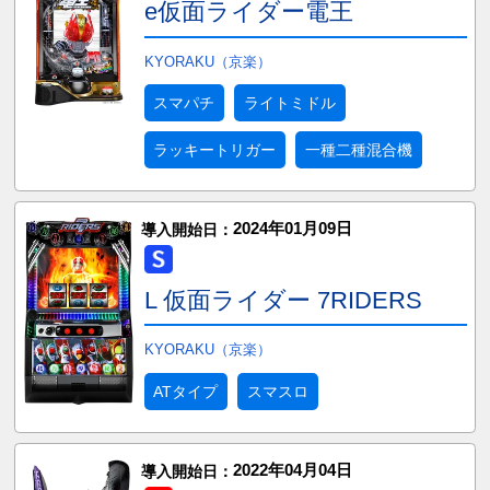
e仮面ライダー電王
KYORAKU（京楽）
スマパチ
ライトミドル
ラッキートリガー
一種二種混合機
2024年01月09日
導入開始日：
L 仮面ライダー 7RIDERS
KYORAKU（京楽）
ATタイプ
スマスロ
2022年04月04日
導入開始日：