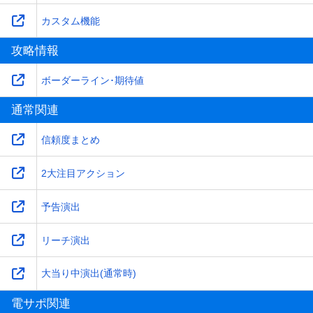
カスタム機能
攻略情報
ボーダーライン･期待値
通常関連
信頼度まとめ
2大注目アクション
予告演出
リーチ演出
大当り中演出(通常時)
電サポ関連