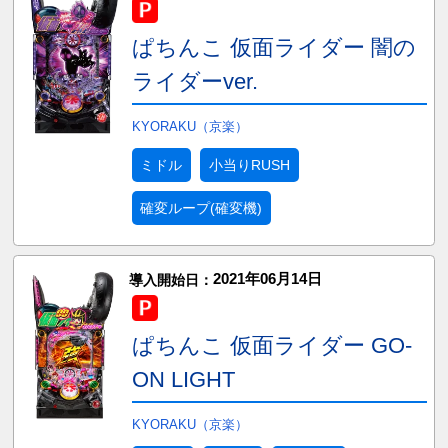
ぱちんこ 仮面ライダー 闇の
ライダーver.
KYORAKU（京楽）
ミドル
小当りRUSH
確変ループ(確変機)
2021年06月14日
導入開始日：
ぱちんこ 仮面ライダー GO-
ON LIGHT
KYORAKU（京楽）