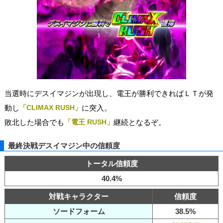
当選時にデスイマジンが出現し、電王が勝利できればＬＴが発
動し
「CLIMAX RUSH」
に突入。
敗北した場合でも
「電王 RUSH」
継続となるぞ。
最終決戦デスイマジン中の信頼度
トータル信頼度
40.4%
対戦キャラクター
信頼度
ソードフォーム
38.5%