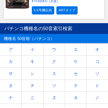
KYORAKU（京楽）
5.5号機以前
ARTタイプ
パチンコ機種名の50音索引検索
機種名 50音順（パチンコ）
ア
イ
ウ
エ
オ
カ
キ
ク
ケ
コ
サ
シ
ス
セ
ソ
タ
チ
ツ
テ
ト
ナ
ニ
ヌ
ネ
ノ