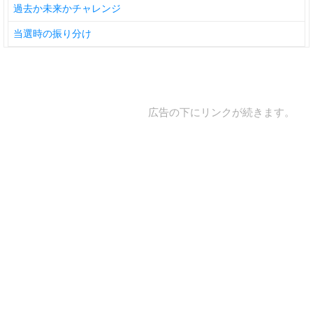
過去か未来かチャレンジ
当選時の振り分け
広告の下にリンクが続きます。