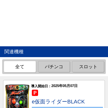
関連機種
全て
パチンコ
スロット
2025年05月07日
導入開始日：
e仮面ライダーBLACK