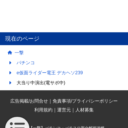
現在のページ
一撃
パチンコ
e仮面ライダー電王 デカヘソ239
大当り中演出(電サポ中)
広告掲載/お問合せ
｜
免責事項/プライバシーポリシー
利用規約
｜
運営元
｜
人材募集
(C)【一撃】パチンコ・パチスロ新台解析攻略