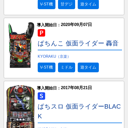
V-ST機
甘デジ
遊タイム
2020年09月07日
導入開始日：
ぱちんこ 仮面ライダー 轟音
KYORAKU（京楽）
V-ST機
ミドル
遊タイム
2017年08月21日
導入開始日：
ぱちスロ 仮面ライダーBLAC
K