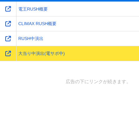
電王RUSH概要
CLIMAX RUSH概要
RUSH中演出
大当り中演出(電サポ中)
広告の下にリンクが続きます。