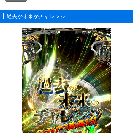
過去か未来かチャレンジ