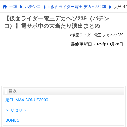
一撃
パチンコ
e仮面ライダー電王 デカヘソ239
大当り
【仮面ライダー電王デカヘソ239（パチン
コ）】電サポ中の大当たり演出まとめ
e仮面ライダー電王 デカヘソ239
最終更新日
2025年10月28日
目次
超CLIMAX BONUS3000
STリセット
BONUS