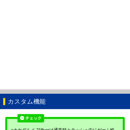
カスタム機能
eカケグルイ 219verは通常時とラッシュ中にゲーム性