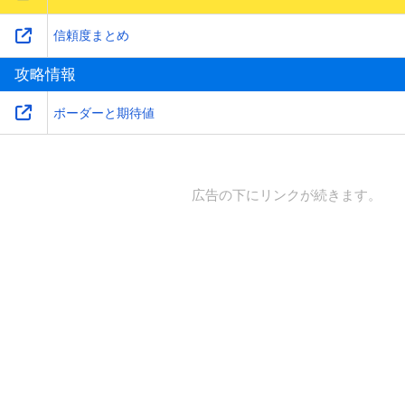
信頼度まとめ
攻略情報
ボーダーと期待値
広告の下にリンクが続きます。