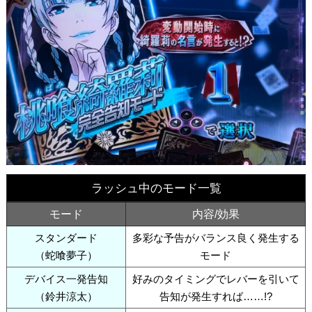
ラッシュ中のモード一覧
モード
内容/効果
スタンダード
多彩な予告がバランス良く発生する
（蛇喰夢子）
モード
デバイス一発告知
好みのタイミングでレバーを引いて
（鈴井涼太）
告知が発生すれば……!?