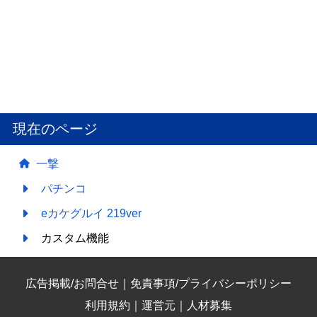
現在のページ
一撃
パチンコ
eカケグルイ 219ver
カスタム機能
広告掲載/お問合せ
｜
免責事項/プライバシーポリシー
利用規約
｜
運営元
｜
人材募集