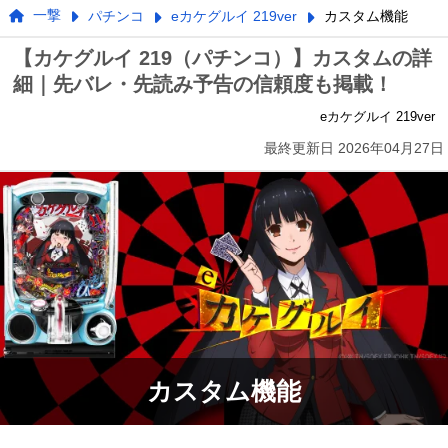
一撃
パチンコ
eカケグルイ 219ver
カスタム機能
【カケグルイ 219（パチンコ）】カスタムの詳
細｜先バレ・先読み予告の信頼度も掲載！
eカケグルイ 219ver
最終更新日
2026年04月27日
カスタム機能