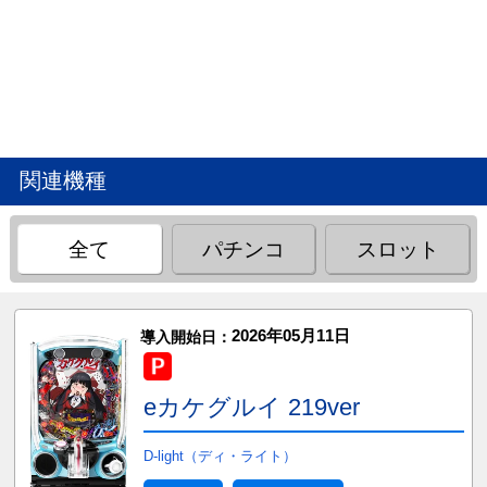
関連機種
全て
パチンコ
スロット
2026年05月11日
導入開始日：
eカケグルイ 219ver
D-light（ディ・ライト）