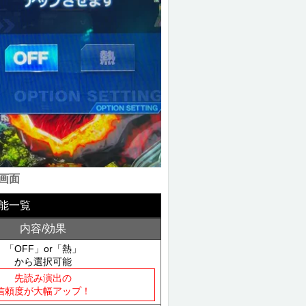
画面
能一覧
内容/効果
「OFF」or「熱」
から選択可能
先読み演出の
信頼度が大幅アップ！