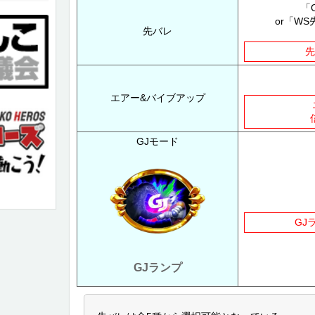
「
or「WS
先バレ
先
エアー&バイブアップ
GJモード
GJ
GJランプ