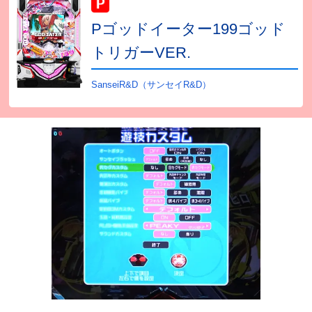
Pゴッドイーター199ゴッド
トリガーVER.
SanseiR&D（サンセイR&D）