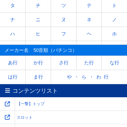
タ
チ
ツ
テ
ト
ナ
ニ
ヌ
ネ
ノ
ハ
ヒ
フ
ヘ
ホ
マ
ミ
ム
メ
モ
メーカー名 50音順（パチンコ）
ヤ
-
ユ
-
ヨ
あ行
か行
さ行
た行
な行
ラ
リ
ル
レ
ロ
は行
ま行
や・ら・わ行
コンテンツリスト
ワ
-
-
-
-
【一撃】トップ
スロット