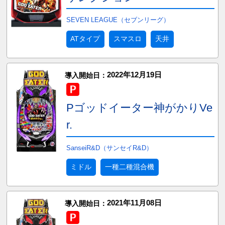
SEVEN LEAGUE（セブンリーグ）
ATタイプ
スマスロ
天井
2022年12月19日
導入開始日：
Pゴッドイーター神がかりVe
r.
SanseiR&D（サンセイR&D）
ミドル
一種二種混合機
2021年11月08日
導入開始日：