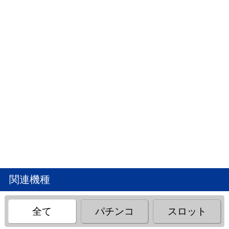
関連機種
全て
パチンコ
スロット