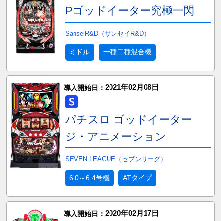
Pゴッドイーター究極一閃
SanseiR&D（サンセイR&D）
ミドル
一種二種混合機
2021年02月08日
導入開始日：
パチスロ ゴッドイーター
ジ・アニメーション
SEVEN LEAGUE（セブンリーグ）
6.0～6.4号機
ATタイプ
2020年02月17日
導入開始日：