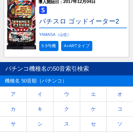
2017年12月04日
導入開始日：
パチスロ ゴッドイーター2
YAMASA（山佐）
5.9号機
A+ARTタイプ
パチンコ機種名の50音索引検索
機種名 50音順（パチンコ）
ア
イ
ウ
エ
オ
カ
キ
ク
ケ
コ
サ
シ
ス
セ
ソ