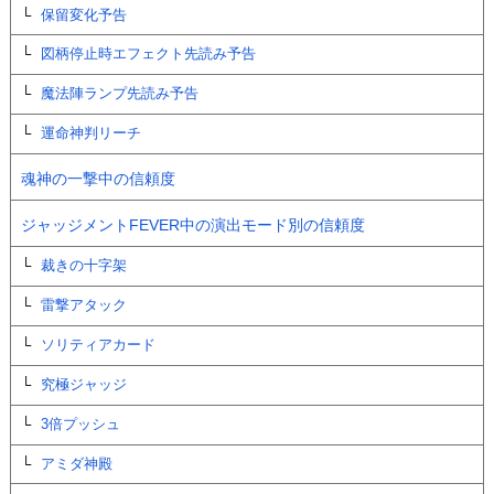
保留変化予告
図柄停止時エフェクト先読み予告
魔法陣ランプ先読み予告
運命神判リーチ
魂神の一撃中の信頼度
ジャッジメントFEVER中の演出モード別の信頼度
裁きの十字架
雷撃アタック
ソリティアカード
究極ジャッジ
3倍プッシュ
アミダ神殿