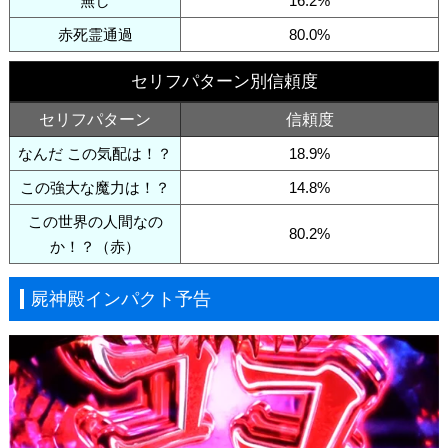
無し
16.2%
赤死霊通過
80.0%
セリフパターン別信頼度
セリフパターン
信頼度
なんだ この気配は！？
18.9%
この強大な魔力は！？
14.8%
この世界の人間なの
80.2%
か！？（赤）
屍神殿インパクト予告