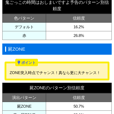
鬼ごっこの時間はおしまいですよ予告のパターン別信
頼度
色パターン
信頼度
デフォルト
16.2%
赤
26.8%
屍ZONE
ZONE突入時点でチャンス！真なら更に大チャンス！
屍ZONEのパターン別信頼度
演出パターン
信頼度
屍ZONE
50.7%