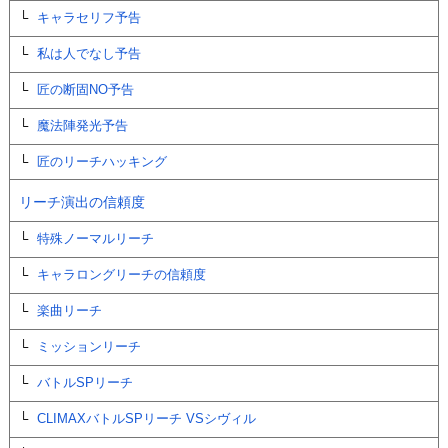
キャラセリフ予告
私は人でなし予告
匠の断固NO予告
魔法陣発光予告
匠のリーチハッキング
リーチ演出の信頼度
特殊ノーマルリーチ
キャラロングリーチの信頼度
楽曲リーチ
ミッションリーチ
バトルSPリーチ
CLIMAXバトルSPリーチ VSシヴィル