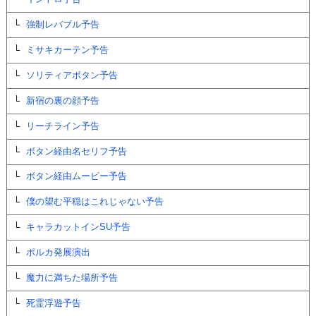
強制レバブル予告
ミサキカーテン予告
ソリティアボタン予告
新宿の裏の顔予告
リーチライン予告
ボタン経由名セリフ予告
ボタン経由ムービー予告
僕の望む平穏はこれじゃない予告
キャラカットインSU予告
ポルカ発展演出
魔力に満ちた場所予告
死霊浮遊予告