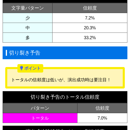
文字量パターン
信頼度
少
7.2%
中
20.3%
多
33.2%
切り裂き予告
トータルの信頼度は低いが、演出成功時は要注目！
切り裂き予告のトータル信頼度
パターン
信頼度
トータル
7.0%