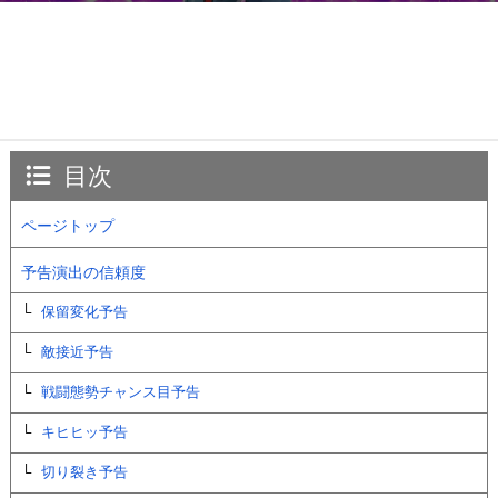
目次
ページトップ
予告演出の信頼度
保留変化予告
敵接近予告
戦闘態勢チャンス目予告
キヒヒッ予告
切り裂き予告