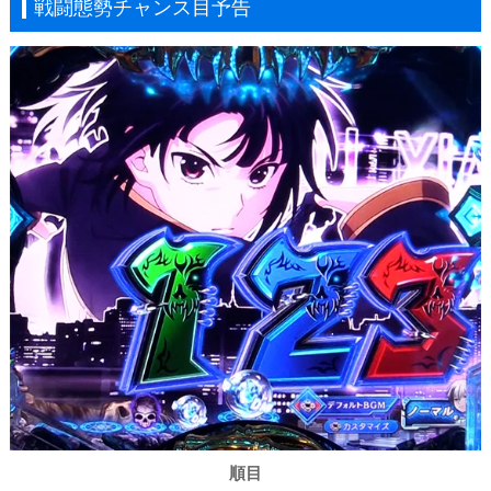
戦闘態勢チャンス目予告
順目