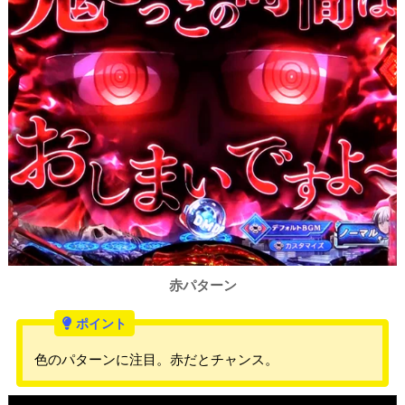
赤パターン
色のパターンに注目。赤だとチャンス。