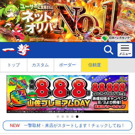
トップ
カスタム
ボーダー
信頼度
NEW
一撃取材・来店がスタートします！チェックしてね！