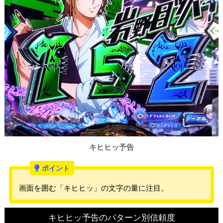
キヒヒッ予告
画面を囲む「キヒヒッ」の文字の量に注目。
キヒヒッ予告のパターン別信頼度