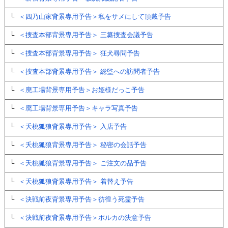
＜四乃山家背景専用予告＞私をサメにして頂戴予告
＜捜査本部背景専用予告＞ 三纂捜査会議予告
＜捜査本部背景専用予告＞ 狂犬尋問予告
＜捜査本部背景専用予告＞ 総監への訪問者予告
＜廃工場背景専用予告＞お姫様だっこ予告
＜廃工場背景専用予告＞キャラ写真予告
＜夭桃狐狼背景専用予告＞ 入店予告
＜夭桃狐狼背景専用予告＞ 秘密の会話予告
＜夭桃狐狼背景専用予告＞ ご注文の品予告
＜夭桃狐狼背景専用予告＞ 着替え予告
＜決戦前夜背景専用予告＞彷徨う死霊予告
＜決戦前夜背景専用予告＞ポルカの決意予告