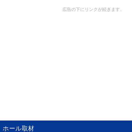
広告の下にリンクが続きます。
ホール取材