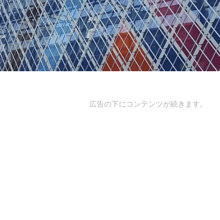
広告の下にコンテンツが続きます。