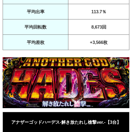
平均出率
113.7％
平均回転数
8,673回
平均差枚
+3,566枚
アナザーゴッドハーデス-解き放たれし槍撃ver.-【3台】