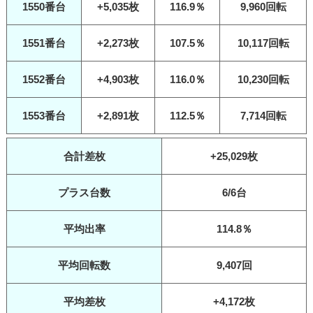
1550番台
+5,035枚
116.9％
9,960回転
1551番台
+2,273枚
107.5％
10,117回転
1552番台
+4,903枚
116.0％
10,230回転
1553番台
+2,891枚
112.5％
7,714回転
合計差枚
+25,029枚
プラス台数
6/6台
平均出率
114.8％
平均回転数
9,407回
平均差枚
+4,172枚