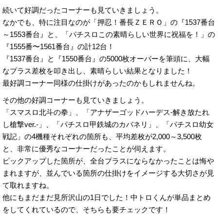
続いて好調だったコーナーも見ていきましょう。
なかでも、特に注目なのが「押忍！番長ＺＥＲＯ」の『1537番台
～1553番台』と、「パチスロこの素晴らしい世界に祝福を！」の
『1555番〜1561番台』の計12台！
『1537番台』と『1550番台』の5000枚オーバーを筆頭に、大幅
なプラス差枚を叩き出し、素晴らしい結果となりました！
最好調コーナー同様の仕掛けがあったのかもしれませんね。
その他の好調コーナーも見ていきましょう。
「スマスロ北斗の拳」、「アナザーゴッドハーデス-解き放たれ
し槍撃ver.-」、「パチスロ甲鉄城のカバネリ」、「パチスロ幼女
戦記」の4機種それぞれの箇所も、平均差枚が2,000～3,500枚
と、非常に優秀なコーナーだったことが伺えます。
ピックアップした箇所が、全台プラスにならなかったことは悔や
まれますが、並んでいる箇所の仕掛けをイメージする大切さが見
て取れますね。
他にもまだまだ見所沢山の1日でした！中トロくんが単品まとめ
をしてくれているので、そちらも要チェックです！