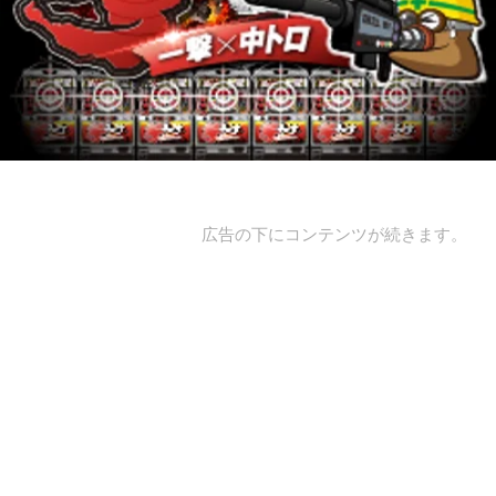
広告の下にコンテンツが続きます。