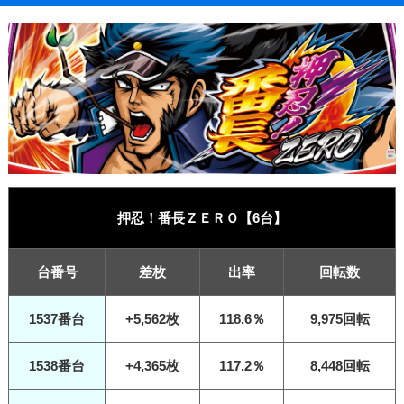
押忍！番長ＺＥＲＯ【6台】
台番号
差枚
出率
回転数
1537番台
+5,562枚
118.6％
9,975回転
1538番台
+4,365枚
117.2％
8,448回転