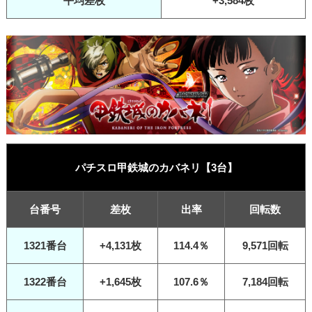
平均差枚
+3,584枚
パチスロ甲鉄城のカバネリ【3台】
台番号
差枚
出率
回転数
1321番台
+4,131枚
114.4％
9,571回転
1322番台
+1,645枚
107.6％
7,184回転