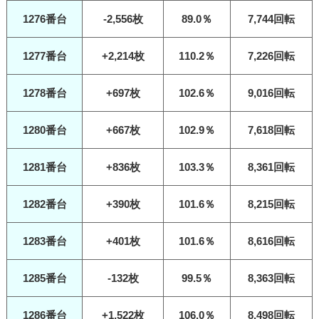
1276番台
-2,556枚
89.0％
7,744回転
1277番台
+2,214枚
110.2％
7,226回転
1278番台
+697枚
102.6％
9,016回転
1280番台
+667枚
102.9％
7,618回転
1281番台
+836枚
103.3％
8,361回転
1282番台
+390枚
101.6％
8,215回転
1283番台
+401枚
101.6％
8,616回転
1285番台
-132枚
99.5％
8,363回転
1286番台
+1,522枚
106.0％
8,498回転