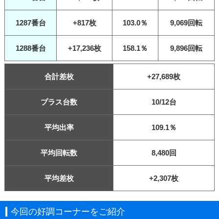
1287番台
+817枚
103.0％
9,069回転
1288番台
+17,236枚
158.1％
9,896回転
合計差枚
+27,689枚
プラス台数
10/12台
平均出率
109.1％
平均回転数
8,480回
平均差枚
+2,307枚
今回の好調コーナーをご紹介