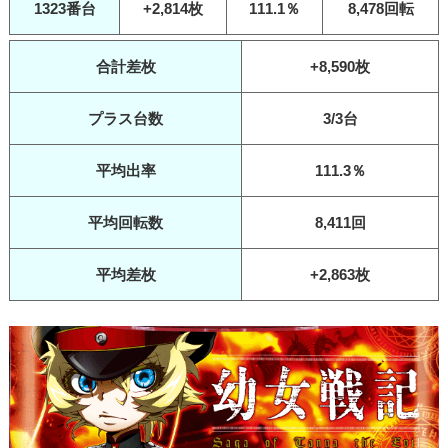
1323番台
+2,814枚
111.1％
8,478回転
合計差枚
+8,590枚
プラス台数
3/3台
平均出率
111.3％
平均回転数
8,411回
平均差枚
+2,863枚