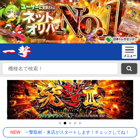
NEW
一撃取材・来店がスタートします！チェックしてね！