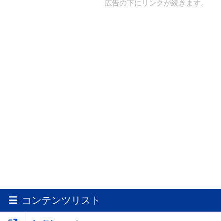
広告の下にリンクが続きます。
コンテンツリスト