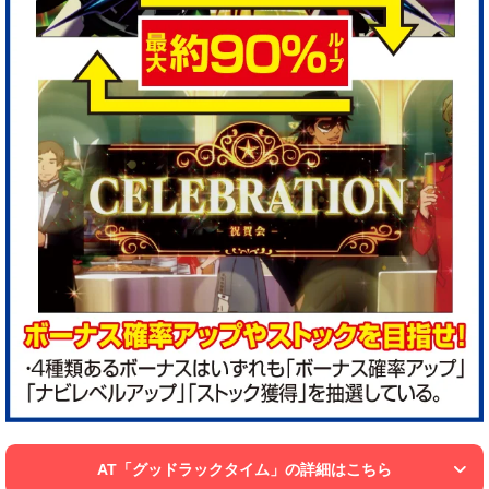
AT「グッドラックタイム」の詳細はこちら