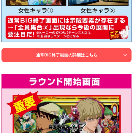
通常BIG終了画面の詳細はこちら