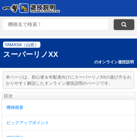
YAMASA（山佐）
スーパーリノXX
のオンライン遊技説明
本ページは、初心者＆年配者向けにスーパーリノXXの遊び方をわ
かりやすく解説したオンライン遊技説明のページです。
目次
機種概要
ピックアップポイント