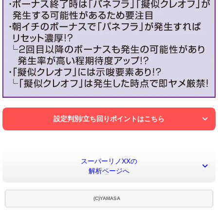
設定判別/立ち回りポイントはこちら
スーパーリノXXの
解析ページへ
(C)YAMASA