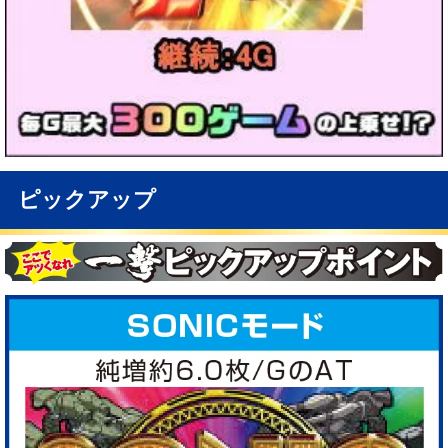
ピックアップ