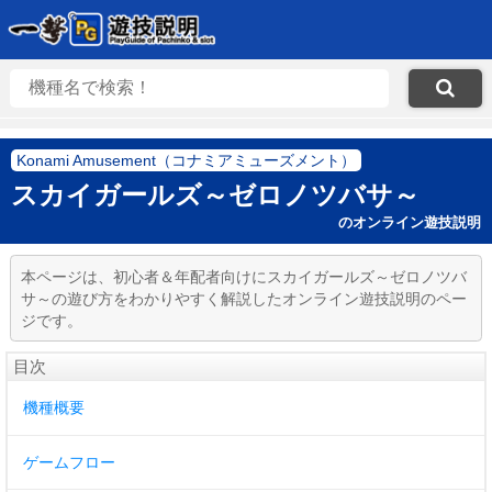
Konami Amusement（コナミアミューズメント）
スカイガールズ～ゼロノツバサ～
のオンライン遊技説明
本ページは、初心者＆年配者向けにスカイガールズ～ゼロノツバ
サ～の遊び方をわかりやすく解説したオンライン遊技説明のペー
ジです。
目次
機種概要
ゲームフロー