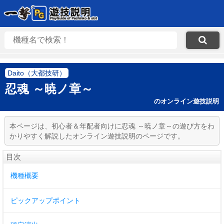
Daito（大都技研）
忍魂 ～暁ノ章～
のオンライン遊技説明
本ページは、初心者＆年配者向けに忍魂 ～暁ノ章～の遊び方をわ
かりやすく解説したオンライン遊技説明のページです。
目次
機種概要
ピックアップポイント