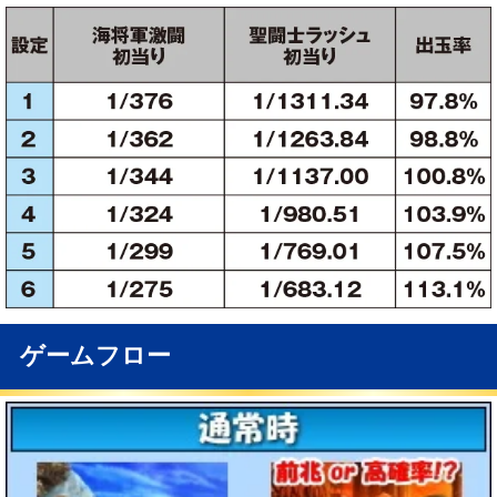
ゲームフロー