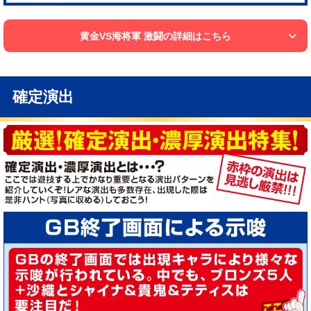
黄金VS海将軍 激闘の詳細はこちら
確定演出