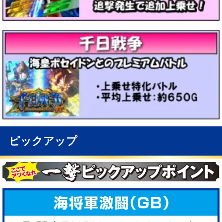
ピックアップ