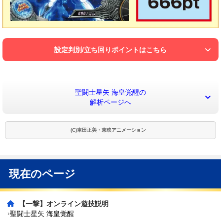
設定判別/立ち回りポイントはこちら
聖闘士星矢 海皇覚醒の
解析ページへ
(C)車田正美・東映アニメーション
現在のページ
【一撃】オンライン遊技説明
聖闘士星矢 海皇覚醒