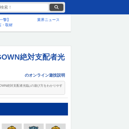
一撃】
業界ニュース
店・取材
AL GOWN絶対支配者光
のオンライン遊技説明
L GOWN絶対支配者光臨｣の遊び方をわかりやす