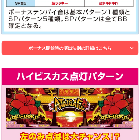
ボーナス開始時の演出法則の詳細はこちら