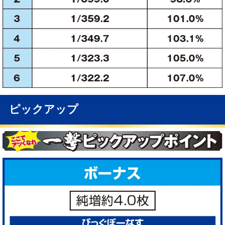
ピックアップ