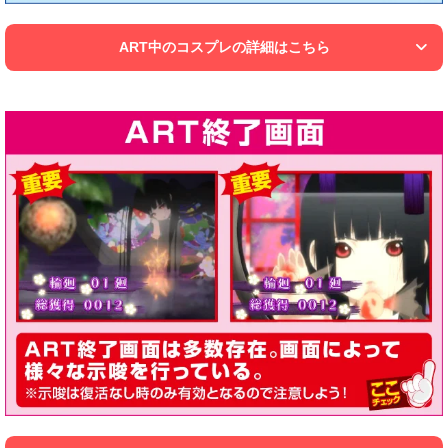
ART中のコスプレの詳細はこちら