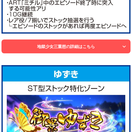
地獄少女三重想の詳細はこちら