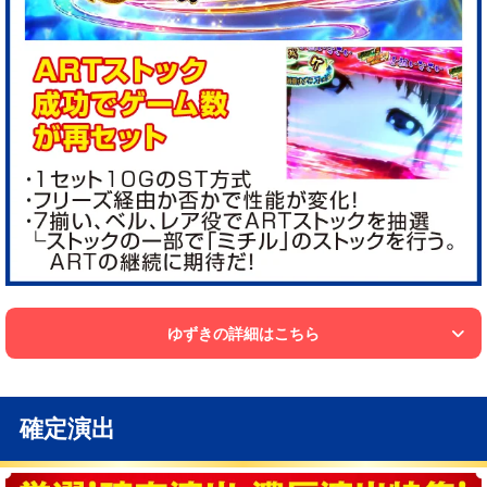
ゆずきの詳細はこちら
確定演出