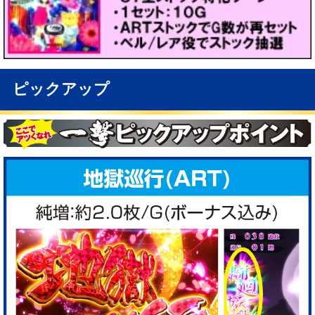
ピックアップ