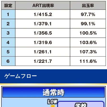
ゲームフロー