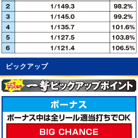
ピックアップ