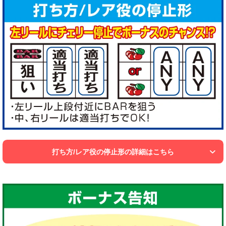
打ち方/レア役の停止形の詳細はこちら