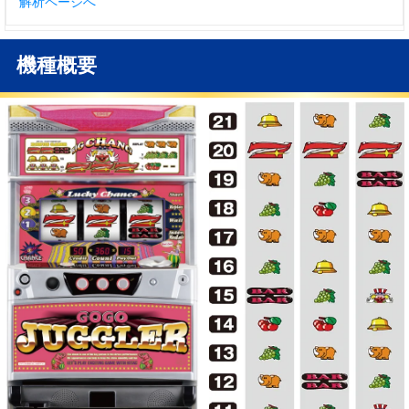
解析ページへ
機種概要