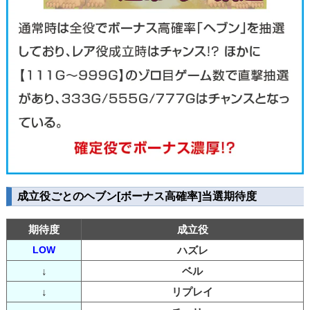
成立役ごとのヘブン[ボーナス高確率]当選期待度
期待度
成立役
LOW
ハズレ
↓
ベル
↓
リプレイ