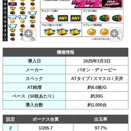
機種情報
導入日
2025年3月3日
メーカー
パオン・ディーピー
スペック
ATタイプ / スマスロ / 天井
AT純増
約6.0枚/G
ベース（50枚あたり）
約30G
導入台数
約1,000台
設定
ボーナス合算
出玉率
2
1/295.7
97.7%