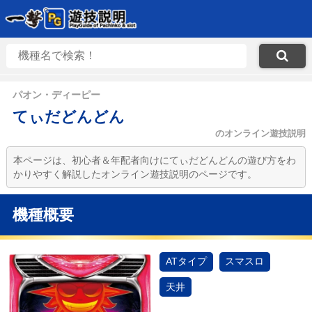
パオン・ディーピー
てぃだどんどん
のオンライン遊技説明
本ページは、初心者＆年配者向けにてぃだどんどんの遊び方をわ
かりやすく解説したオンライン遊技説明のページです。
機種概要
ATタイプ
スマスロ
天井