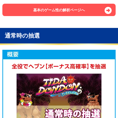
基本のゲーム性の解析ページへ
通常時の抽選