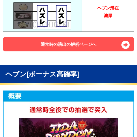
ヘブン滞在
濃厚
通常時の演出の解析ページへ
ヘブン[ボーナス高確率]