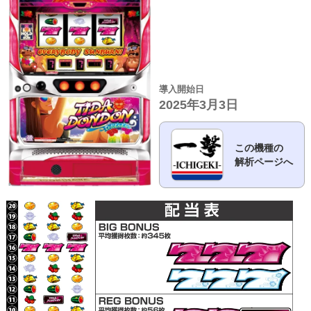
導入開始日
2025年3月3日
この機種の
解析ページへ