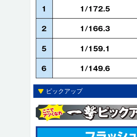
ピックアップ