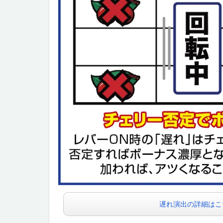
遅れ演出の詳細はこ