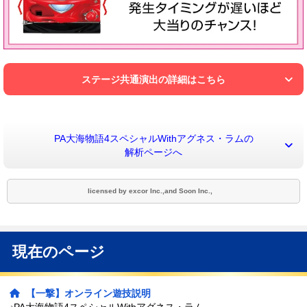
ステージ共通演出の詳細はこちら
PA大海物語4スペシャルWithアグネス・ラムの
解析ページへ
licensed by excor Inc.,and Soon Inc.,
現在のページ
【一撃】オンライン遊技説明
PA大海物語4スペシャルWithアグネス・ラム