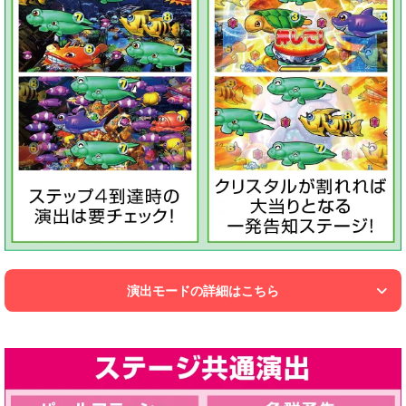
演出モードの詳細はこちら