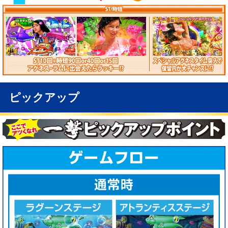
ピックアップ